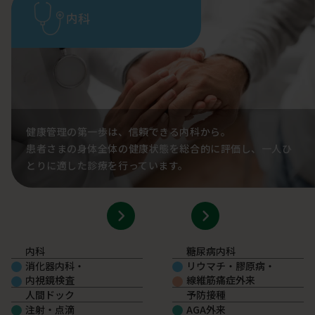
内科
健康管理の第一歩は、信頼できる内科から。
患者さまの身体全体の健康状態を総合的に評価し、一人ひ
とりに適した診療を行っています。
内科
糖尿病内科
消化器内科・
リウマチ・膠原病・
内視鏡検査
線維筋痛症外来
人間ドック
予防接種
注射・点滴
AGA外来