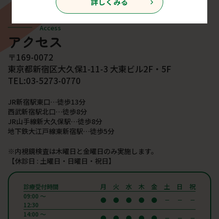
詳しくみる
Access
アクセス
〒169-0072
東京都新宿区大久保1-11-3 大東ビル2F・5F
TEL:03-5273-0770
JR新宿駅東口…徒歩13分
西武新宿駅北口…徒歩8分
JR山手線新大久保駅…徒歩8分
地下鉄大江戸線東新宿駅…徒歩5分
※内視鏡検査は木曜日と金曜日のみ実施します。
【休診日 : 土曜日・日曜日・祝日】
月
火
水
木
金
土
日
祝
診療受付時間
09:00 〜
12:30
14:00 〜