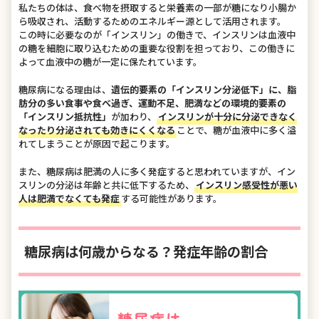
私たちの体は、食べ物を摂取すると栄養素の一部が糖になり小腸か
ら吸収され、活動するためのエネルギー源として活用されます。
この時に必要なのが「インスリン」の働きで、インスリンは血液中
の糖を細胞に取り込むための重要な役割を担っており、この働きに
よって血液中の糖が一定に保たれています。
糖尿病になる理由は、
遺伝的要素の「インスリン分泌低下」に、脂
肪分の多い食事や食べ過ぎ、運動不足、肥満などの環境的要素の
「インスリン抵抗性」
が加わり、
インスリンが十分に分泌できなく
なったり分泌されても効きにくくなる
ことで、糖が血液中に多く溢
れてしまうことが原因で起こります。
また、糖尿病は肥満の人に多く発症すると思われていますが、イン
スリンの分泌は年齢と共に低下するため、
インスリン感受性が悪い
人は肥満でなくても発症
する可能性があります。
糖尿病は何歳からなる？発症年齢の割合