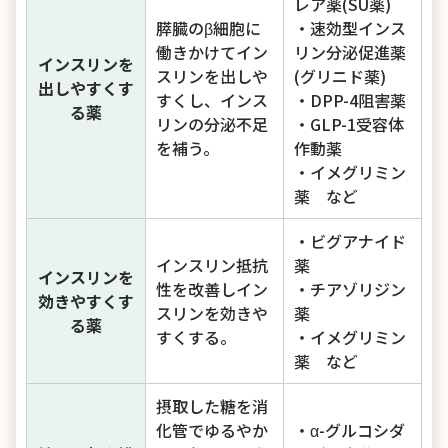
レア薬(SU薬)
膵臓のβ細胞に
・速効型インス
働きかけてイン
リン分泌促進薬
インスリンを
スリンを出しや
(グリニド薬)
出しやすくす
すくし、インス
・DPP-4阻害薬
る薬
リンの分泌不足
・GLP-1受容体
を補う。
作動薬
・イメグリミン
薬 など
・ビグアナイド
インスリン抵抗
薬
インスリンを
性を改善しイン
・チアゾリジン
効きやすくす
スリンを効きや
薬
る薬
すくする。
・イメグリミン
薬 など
摂取した糖を消
化管でゆるやか
・α-グルコシダ