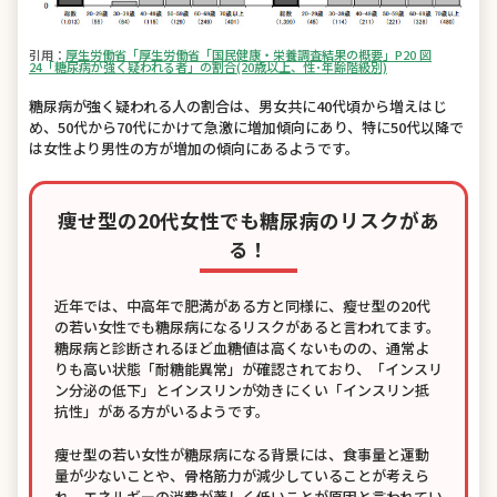
引用：
厚生労働省「厚生労働省「国民健康・栄養調査結果の概要」P20 図
24「糖尿病が強く疑われる者」の割合(20歳以上、性･年齢階級別)
糖尿病が強く疑われる人の割合は、男女共に40代頃から増えはじ
め、50代から70代にかけて急激に増加傾向にあり、特に50代以降で
は女性より男性の方が増加の傾向にあるようです。
痩せ型の20代女性でも糖尿病のリスクがあ
る！
近年では、中高年で肥満がある方と同様に、瘦せ型の20代
の若い女性でも糖尿病になるリスクがあると言われてます。
糖尿病と診断されるほど血糖値は高くないものの、通常よ
りも高い状態「耐糖能異常」が確認されており、「インスリ
ン分泌の低下」とインスリンが効きにくい「インスリン抵
抗性」がある方がいるようです。
痩せ型の若い女性が糖尿病になる背景には、食事量と運動
量が少ないことや、骨格筋力が減少していることが考えら
れ、エネルギーの消費が著しく低いことが原因と言われてい