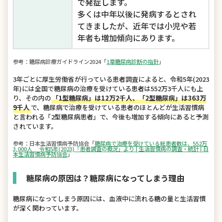
で発症します。
多くは中年以後に発病するとされ
てきましたが、近年では小児や若
年者も増加傾向にあります。
参考：糖尿病診療ガイドライン2024「
1章糖尿病診断の指針
」
3年ごとに厚生労働省が行っている患者調査によると、令和5年(2023
年)には全国で糖尿病の治療を受けている患者は552万3千人にも上
り、その内の
「1型糖尿病」は12万2千人、「2型糖尿病」は363万
9千人
で、糖尿病で治療を受けている患者のほとんどが生活習慣病
と言われる「2型糖尿病患者」で、今後も増加する傾向にあると予測
されています。
参考：日本生活習慣病予防協会「
糖尿病で治療を受けている総患者数は、552万
3,000人 令和5年(2023)「患者調査の概況」より | 生活習慣病の調査・統計 | 日
本生活習慣病予防協会
」
糖尿病の原因は？糖尿病になってしまう理由
糖尿病になってしまう原因には、血液中に流れる糖の量と生活習慣
が深く関わっています。