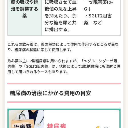
糖の吸収や排
に吸収させて血
ーゼ阻害薬(α-
泄を調整する
糖値の急な上昇
GI)
薬
を抑えたり、余
・SGLT2阻害
分な糖を尿と共
薬 など
に排出する。
これらの飲み薬は、薬の種類によって体内で作用するところが異な
り、糖尿病の状態に応じて使用します。
飲み薬は主に2型糖尿病に用いられますが、「α-グルコシダーゼ阻
害薬」や「SGLT2阻害薬」は、状態によって1型糖尿病にも注射と併
用して用いられるケースもあります。
糖尿病の治療にかかる費用の目安