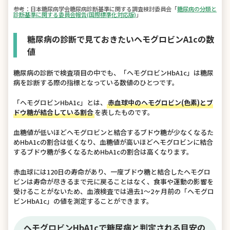
参考：日本糖尿病学会糖尿病診断基準に関する調査検討委員会「
糖尿病の分類と
診断基準に関する委員会報告(国際標準化対応版)
」
糖尿病の診断で見ておきたいヘモグロビンA1cの数
値
糖尿病の診断で検査項目の中でも、「ヘモグロビンHbA1c」は糖尿
病を診断する際の指標となっている数値のひとつです。
「ヘモグロビンHbA1c」とは、
赤血球中のヘモグロビン(色素)とブ
ドウ糖が結合している割合
を表したものです。
血糖値が低いほどヘモグロビンと結合するブドウ糖が少なくなるた
めHbA1cの割合は低くなり、血糖値が高いほどヘモグロビンに結合
するブドウ糖が多くなるためHbA1cの割合は高くなります。
赤血球には120日の寿命があり、一度ブドウ糖と結合したヘモグロ
ビンは寿命が尽きるまで元に戻ることはなく、食事や運動の影響を
受けることがないため、血液検査では過去1～2ヶ月前の「ヘモグロ
ビンHbA1c」の値を測定することができます。
ヘモグロビンHbA1cで糖尿病と判定される目安の